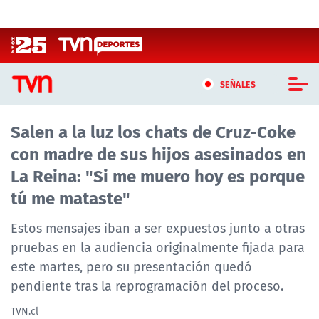
Click acá para ir directamente al contenido
SEÑALES
Salen a la luz los chats de Cruz-Coke
CASTING MASTERCHEF CHILE
con madre de sus hijos asesinados en
CASTING TVN VERTICAL
La Reina: "Si me muero hoy es porque
tú me mataste"
TVN VERTICAL
Estos mensajes iban a ser expuestos junto a otras
TVN PLAY
pruebas en la audiencia originalmente fijada para
este martes, pero su presentación quedó
PROGRAMAS
pendiente tras la reprogramación del proceso.
TELESERIES
TVN.cl