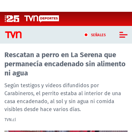
Click acá para ir directamente al contenido
SEÑALES
Rescatan a perro en La Serena que
CASTING MASTERCHEF CHILE
permanecía encadenado sin alimento
CASTING TVN VERTICAL
ni agua
TVN VERTICAL
Según testigos y videos difundidos por
Carabineros, el perrito estaba al interior de una
TVN PLAY
casa encadenado, al sol y sin agua ni comida
visibles desde hace varios días.
PROGRAMAS
TVN.cl
TELESERIES