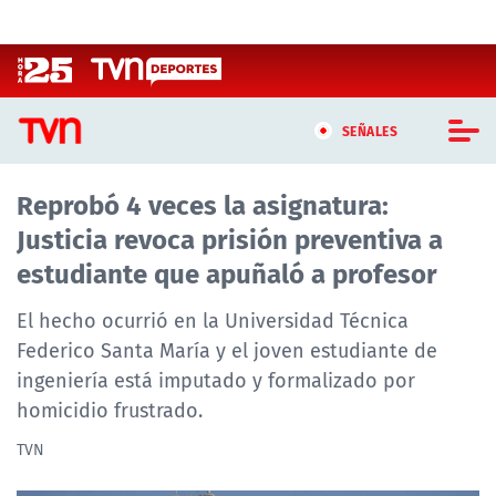
Click acá para ir directamente al contenido
SEÑALES
Reprobó 4 veces la asignatura:
CASTING MASTERCHEF CHILE
Justicia revoca prisión preventiva a
CASTING TVN VERTICAL
estudiante que apuñaló a profesor
TVN VERTICAL
El hecho ocurrió en la Universidad Técnica
Federico Santa María y el joven estudiante de
TVN PLAY
ingeniería está imputado y formalizado por
homicidio frustrado.
PROGRAMAS
TVN
TELESERIES