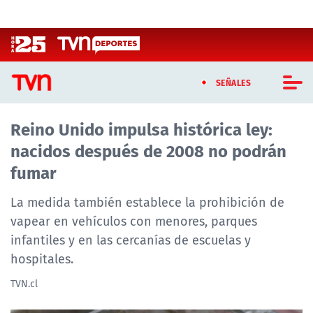
Click acá para ir directamente al contenido
SEÑALES
Reino Unido impulsa histórica ley:
CASTING MASTERCHEF CHILE
nacidos después de 2008 no podrán
CASTING TVN VERTICAL
fumar
TVN VERTICAL
La medida también establece la prohibición de
vapear en vehículos con menores, parques
TVN PLAY
infantiles y en las cercanías de escuelas y
hospitales.
PROGRAMAS
TVN.cl
TELESERIES