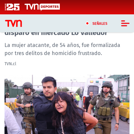
Click acá para ir directamente al contenido
Prisión preventiva para mujer que
SEÑALES
disparó en mercado Lo Valledor
CASTING MASTERCHEF CHILE
La mujer atacante, de 54 años, fue formalizada
por tres delitos de homicidio frustrado.
CASTING TVN VERTICAL
TVN.cl
TVN VERTICAL
TVN PLAY
PROGRAMAS
TELESERIES
NTV