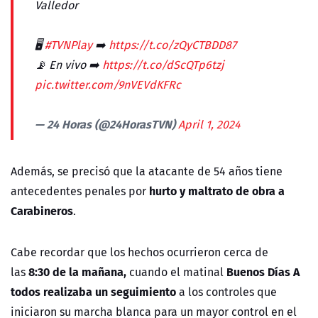
Valledor
🖥
#TVNPlay
➡️
https://t.co/zQyCTBDD87
📡 En vivo ➡️
https://t.co/dScQTp6tzj
pic.twitter.com/9nVEVdKFRc
— 24 Horas (@24HorasTVN)
April 1, 2024
Además, se precisó que la atacante de 54 años tiene
hurto y maltrato de obra a
antecedentes penales por
Carabineros
.
Cabe recordar que los hechos ocurrieron cerca de
8:30 de la mañana,
Buenos Días A
las
cuando el matinal
todos realizaba un seguimiento
a los controles que
iniciaron su marcha blanca para un mayor control en el