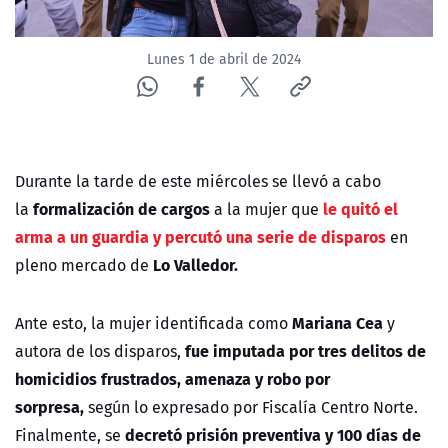
ACTUALIDAD Y TENDENCIAS
Lunes 1 de abril de 2024
CORPORATIVO Y TRANSPARENCIA
CANAL DE DENUNCIAS
Durante la tarde de este miércoles se llevó a cabo
ÁREA DE PROYECTOS
formalización de cargos
le quitó el
la
a la mujer que
arma a un guardia y percutó una serie de disparos
en
Lo Valledor.
pleno mercado de
Mariana Cea
Ante esto, la mujer identificada como
y
fue imputada por tres delitos de
autora de los disparos,
h
omicidios frustrados, amenaza y robo por
sorpresa,
según lo expresado por Fiscalía Centro Norte.
decretó prisión preventiva y 100 días de
Finalmente, se