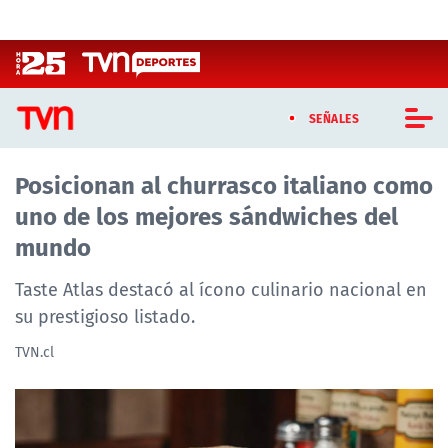
Click acá para ir directamente al contenido
SEÑALES
Posicionan al churrasco italiano como
CASTING MASTERCHEF CHILE
uno de los mejores sándwiches del
CASTING TVN VERTICAL
mundo
TVN VERTICAL
Taste Atlas destacó al ícono culinario nacional en
su prestigioso listado.
TVN PLAY
TVN.cl
PROGRAMAS
TELESERIES