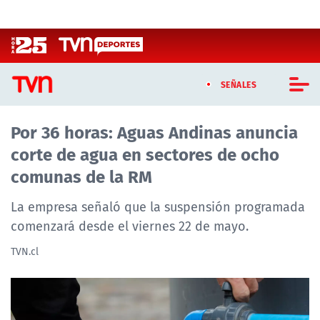
Click acá para ir directamente al contenido
SEÑALES
Por 36 horas: Aguas Andinas anuncia
CASTING MASTERCHEF CHILE
corte de agua en sectores de ocho
CASTING TVN VERTICAL
comunas de la RM
TVN VERTICAL
La empresa señaló que la suspensión programada
comenzará desde el viernes 22 de mayo.
TVN PLAY
TVN.cl
PROGRAMAS
TELESERIES