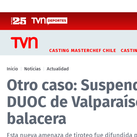
Click acá para ir directamente al contenido
CASTING MASTERCHEF CHILE
CASTI
Inicio
Noticias
Actualidad
Otro caso: Suspen
DUOC de Valparaís
balacera
Esta nueva amenaza de tiroteo fue difundida p