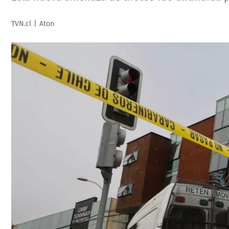
TVN.cl
Aton