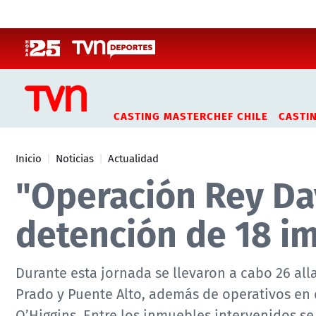
Click acá para ir directamente al contenido
CASTING MASTERCHEF CHILE
CASTI
Inicio
Noticias
Actualidad
"Operación Rey Da
detención de 18 i
Durante esta jornada se llevaron a cabo 26 al
Prado y Puente Alto, además de operativos en d
O’Higgins. Entre los inmuebles intervenidos s