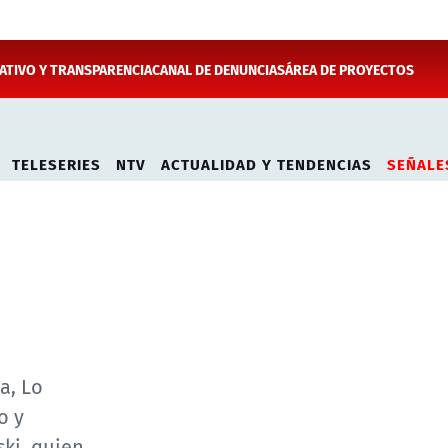
TIVO Y TRANSPARENCIA
CANAL DE DENUNCIAS
ÁREA DE PROYECTOS
TELESERIES
NTV
ACTUALIDAD Y TENDENCIAS
SEÑALE
a, Lo
o y
ki, quien