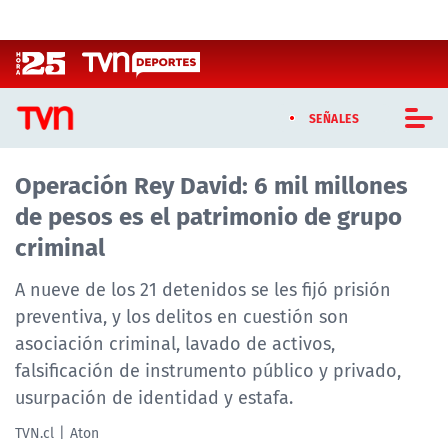
Click acá para ir directamente al contenido
SEÑALES
Operación Rey David: 6 mil millones
CASTING MASTERCHEF CHILE
de pesos es el patrimonio de grupo
CASTING TVN VERTICAL
criminal
TVN VERTICAL
A nueve de los 21 detenidos se les fijó prisión
preventiva, y los delitos en cuestión son
TVN PLAY
asociación criminal, lavado de activos,
falsificación de instrumento público y privado,
PROGRAMAS
usurpación de identidad y estafa.
TELESERIES
TVN.cl
Aton