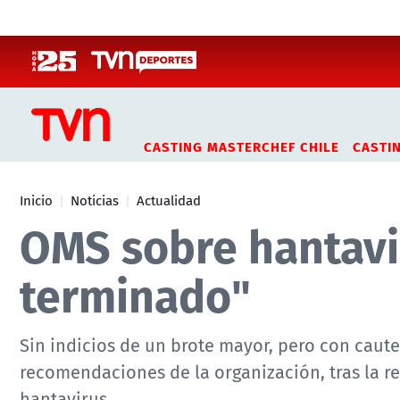
Click acá para ir directamente al contenido
CASTING MASTERCHEF CHILE
CASTI
Inicio
Noticias
Actualidad
OMS sobre hantavir
terminado"
Sin indicios de un brote mayor, pero con cautel
recomendaciones de la organización, tras la r
hantavirus.