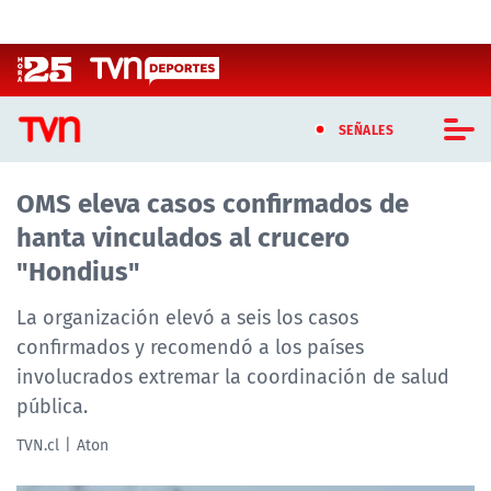
Click acá para ir directamente al contenido
SEÑALES
OMS eleva casos confirmados de
CASTING MASTERCHEF CHILE
hanta vinculados al crucero
CASTING TVN VERTICAL
"Hondius"
TVN VERTICAL
La organización elevó a seis los casos
confirmados y recomendó a los países
TVN PLAY
involucrados extremar la coordinación de salud
pública.
PROGRAMAS
TVN.cl
Aton
TELESERIES