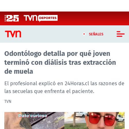
Click acá para ir directamente al contenido
SEÑALES
Odontólogo detalla por qué joven
CASTING MASTERCHEF CHILE
terminó con diálisis tras extracción
CASTING TVN VERTICAL
de muela
TVN VERTICAL
El profesional explicó en 24Horas.cl las razones de
las secuelas que enfrenta el paciente.
TVN PLAY
TVN
PROGRAMAS
TELESERIES