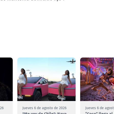
026
Jueves 6 de agosto de 2026
Jueves 6 de agos
"Me voy de Chile": Naya
“Coco” llega al