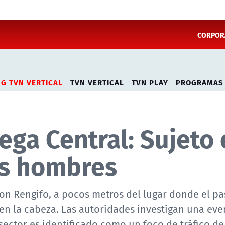
CORPORA
NG TVN VERTICAL
TVN VERTICAL
TVN PLAY
PROGRAMAS
ga Central: Sujeto 
os hombres
con Rengifo, a pocos metros del lugar donde el p
n la cabeza. Las autoridades investigan una eve
ector es identificado como un foco de tráfico de