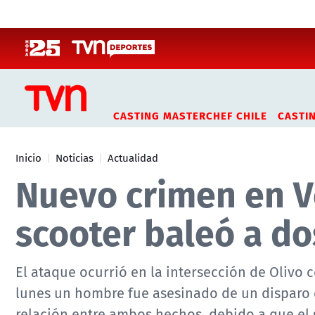
Click acá para ir directamente al contenido
CASTING MASTERCHEF CHILE
CASTI
Inicio
Noticias
Actualidad
Nuevo crimen en Ve
scooter baleó a d
El ataque ocurrió en la intersección de Olivo 
lunes un hombre fue asesinado de un disparo e
relación entre ambos hechos, debido a que el s