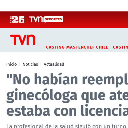
Click acá para ir directamente al contenido
CASTING MASTERCHEF CHILE
CASTI
Inicio
Noticias
Actualidad
"No habían reempl
ginecóloga que at
estaba con licenci
La profesional de la salud siguió con un turno