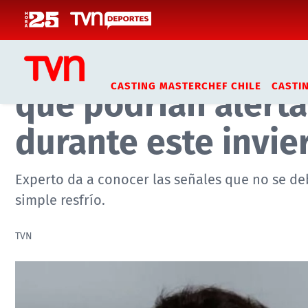
Click acá para ir directamente al contenido
Inicio
Noticias
Actualidad
No es solo cansanc
que podrían alert
CASTING MASTERCHEF CHILE
CASTI
durante este invie
Experto da a conocer las señales que no se d
simple resfrío.
TVN