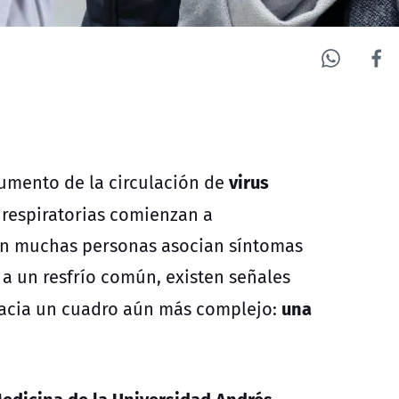
virus
aumento de la circulación de
 respiratorias comienzan a
bien muchas personas asocian síntomas
 a un resfrío común, existen señales
una
hacia un cuadro aún más complejo:
edicina de la Universidad Andrés