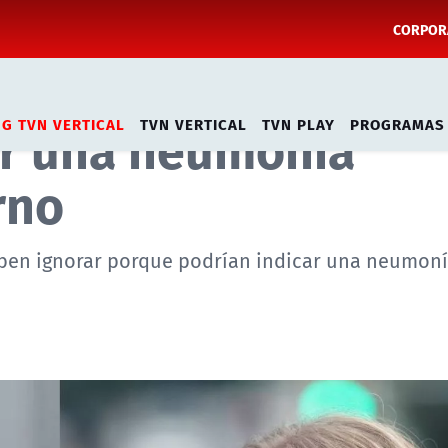
CORPORA
io: Revisa las señal
ar una neumonía
NG TVN VERTICAL
TVN VERTICAL
TVN PLAY
PROGRAMAS
rno
eben ignorar porque podrían indicar una neumoní