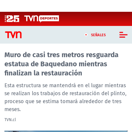
Click acá para ir directamente al contenido
SEÑALES
Muro de casi tres metros resguarda
CASTING MASTERCHEF CHILE
estatua de Baquedano mientras
CASTING TVN VERTICAL
finalizan la restauración
TVN VERTICAL
Esta estructura se mantendrá en el lugar mientras
se realizan los trabajos de restauración del plinto,
TVN PLAY
proceso que se estima tomará alrededor de tres
meses.
PROGRAMAS
TVN.cl
TELESERIES