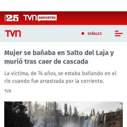
Click acá para ir directamente al contenido
SEÑALES
Mujer se bañaba en Salto del Laja y
CASTING MASTERCHEF CHILE
murió tras caer de cascada
CASTING TVN VERTICAL
La víctima, de 74 años, se estaba bañando en el
TVN VERTICAL
río cuando fue arrastrada por la corriente.
TVN
TVN PLAY
PROGRAMAS
TELESERIES