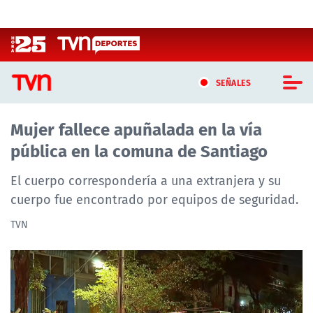
Click acá para ir directamente al contenido
SEÑALES
Mujer fallece apuñalada en la vía
CASTING MASTERCHEF CHILE
pública en la comuna de Santiago
CASTING TVN VERTICAL
El cuerpo correspondería a una extranjera y su
TVN VERTICAL
cuerpo fue encontrado por equipos de seguridad.
TVN
TVN PLAY
PROGRAMAS
TELESERIES