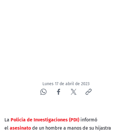
NTV
ACTUALIDAD Y TENDENCIAS
CORPORATIVO Y TRANSPARENCIA
CANAL DE DENUNCIAS
ÁREA DE PROYECTOS
Lunes 17 de abril de 2023
Policía de Investigaciones (PDI)
La
informó
asesinato
el
de un hombre a manos de su hijastra