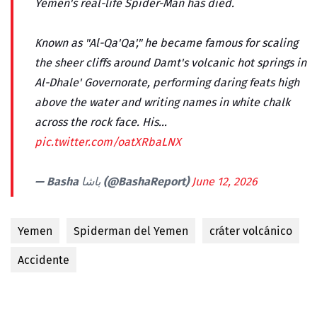
Yemen's real-life Spider-Man has died.
Known as "Al-Qa'Qa'," he became famous for scaling
the sheer cliffs around Damt's volcanic hot springs in
Al-Dhale' Governorate, performing daring feats high
above the water and writing names in white chalk
across the rock face. His…
pic.twitter.com/oatXRbaLNX
— Basha باشا (@BashaReport)
June 12, 2026
Yemen
Spiderman del Yemen
cráter volcánico
Accidente