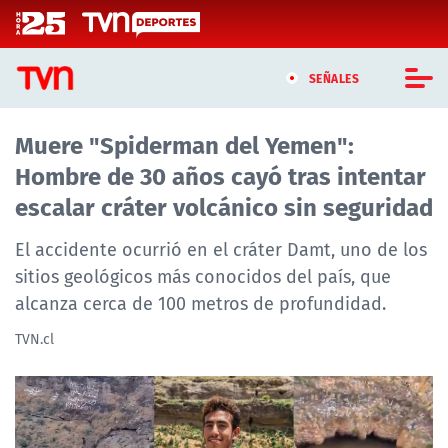
Click acá para ir directamente al contenido
SEÑALES
Muere "Spiderman del Yemen":
CASTING MASTERCHEF CHILE
Hombre de 30 años cayó tras intentar
CASTING TVN VERTICAL
escalar cráter volcánico sin seguridad
TVN VERTICAL
El accidente ocurrió en el cráter Damt, uno de los
sitios geológicos más conocidos del país, que
TVN PLAY
alcanza cerca de 100 metros de profundidad.
PROGRAMAS
TVN.cl
TELESERIES
NTV