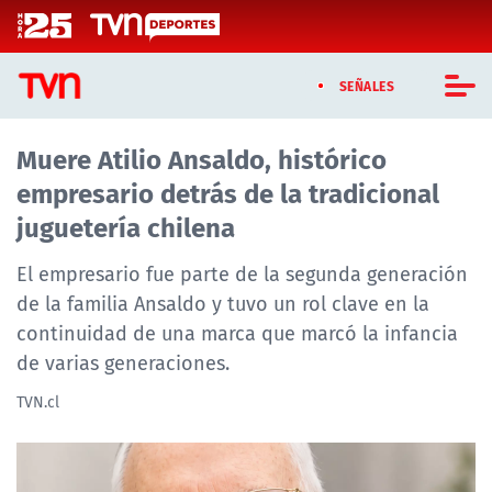
Click acá para ir directamente al contenido
SEÑALES
Muere Atilio Ansaldo, histórico
CASTING MASTERCHEF CHILE
empresario detrás de la tradicional
CASTING TVN VERTICAL
juguetería chilena
TVN VERTICAL
El empresario fue parte de la segunda generación
de la familia Ansaldo y tuvo un rol clave en la
TVN PLAY
continuidad de una marca que marcó la infancia
de varias generaciones.
PROGRAMAS
TVN.cl
TELESERIES
NTV