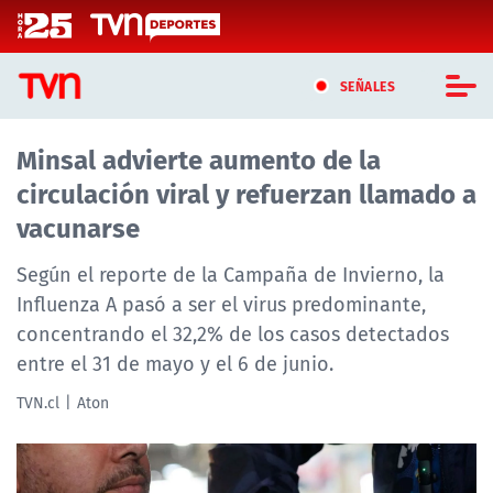
Click acá para ir directamente al contenido
SEÑALES
Minsal advierte aumento de la
CASTING MASTERCHEF CHILE
circulación viral y refuerzan llamado a
CASTING TVN VERTICAL
vacunarse
TVN VERTICAL
Según el reporte de la Campaña de Invierno, la
Influenza A pasó a ser el virus predominante,
TVN PLAY
concentrando el 32,2% de los casos detectados
entre el 31 de mayo y el 6 de junio.
PROGRAMAS
TVN.cl
Aton
TELESERIES
NTV