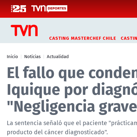
Click acá para ir directamente al contenido
CASTING MASTERCHEF CHILE
CASTI
Inicio
Noticias
Actualidad
El fallo que conde
Iquique por diagnó
"Negligencia grave
La sentencia señaló que el paciente "práctica
producto del cáncer diagnosticado".