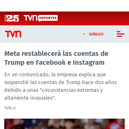
Click acá para ir directamente al contenido
SEÑALES
Meta restablecerá las cuentas de
CASTING MASTERCHEF CHILE
Trump en Facebook e Instagram
CASTING TVN VERTICAL
En un comunicado, la empresa explica que
TVN VERTICAL
suspendió las cuentas de Trump hace dos años
debido a unas "circunstancias extremas y
TVN PLAY
altamente inusuales".
PROGRAMAS
TVN.cl
TELESERIES