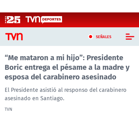
Click acá para ir directamente al contenido
SEÑALES
“Me mataron a mi hijo”: Presidente
CASTING MASTERCHEF CHILE
Boric entrega el pésame a la madre y
CASTING TVN VERTICAL
esposa del carabinero asesinado
TVN VERTICAL
El Presidente asistió al responso del carabinero
asesinado en Santiago.
TVN PLAY
TVN
PROGRAMAS
TELESERIES