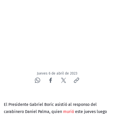
NTV
ACTUALIDAD Y TENDENCIAS
CORPORATIVO Y TRANSPARENCIA
CANAL DE DENUNCIAS
ÁREA DE PROYECTOS
Jueves 6 de abril de 2023
El Presidente Gabriel Boric asistió al responso del
carabinero Daniel Palma, quien
murió
este jueves luego