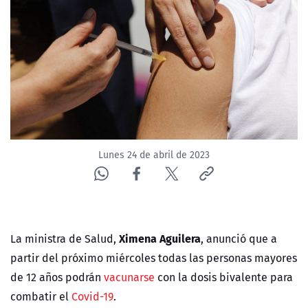
NTV
ACTUALIDAD Y TENDENCIAS
CORPORATIVO Y TRANSPARENCIA
CANAL DE DENUNCIAS
Lunes 24 de abril de 2023
ÁREA DE PROYECTOS
Ximena Aguilera
La ministra de Salud,
, anunció que a
partir del próximo miércoles todas las personas mayores
de 12 años podrán
vacunarse
con la dosis bivalente para
combatir el
Covid-19
.