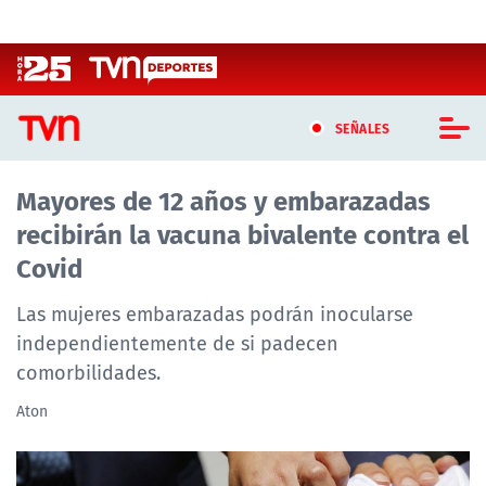
Click acá para ir directamente al contenido
SEÑALES
Mayores de 12 años y embarazadas
CASTING MASTERCHEF CHILE
recibirán la vacuna bivalente contra el
CASTING TVN VERTICAL
Covid
TVN VERTICAL
Las mujeres embarazadas podrán inocularse
independientemente de si padecen
TVN PLAY
comorbilidades.
PROGRAMAS
Aton
TELESERIES