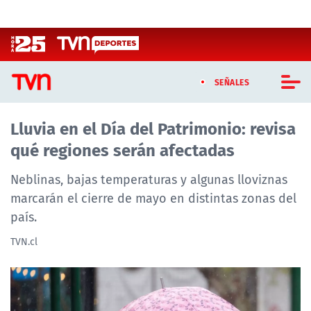
Click acá para ir directamente al contenido
SEÑALES
Lluvia en el Día del Patrimonio: revisa
CASTING MASTERCHEF CHILE
qué regiones serán afectadas
CASTING TVN VERTICAL
Neblinas, bajas temperaturas y algunas lloviznas
TVN VERTICAL
marcarán el cierre de mayo en distintas zonas del
país.
TVN PLAY
TVN.cl
PROGRAMAS
TELESERIES