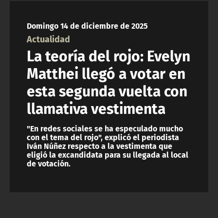
NTV
Domingo 14 de diciembre de 2025
ACTUALIDAD Y TENDENCIAS
Actualidad
La teoría del rojo: Evelyn
CORPORATIVO Y TRANSPARENCIA
Matthei llegó a votar en
esta segunda vuelta con
CANAL DE DENUNCIAS
llamativa vestimenta
ÁREA DE PROYECTOS
"En redes sociales se ha especulado mucho
con el tema del rojo", explicó el periodista
Iván Núñez respecto a la vestimenta que
eligió la excandidata para su llegada al local
de votación.