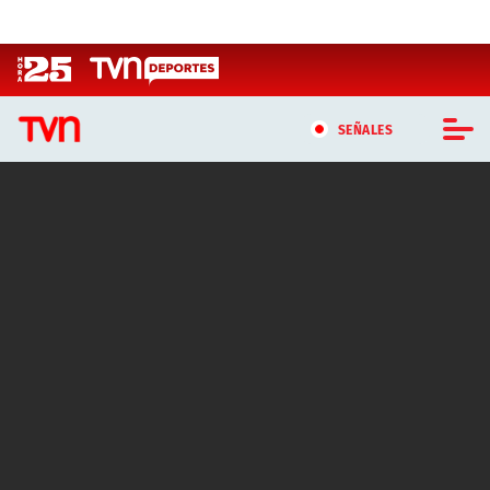
Click acá para ir directamente al contenido
SEÑALES
CASTING MASTERCHEF CHILE
CASTING TVN VERTICAL
TVN VERTICAL
TVN PLAY
PROGRAMAS
TELESERIES