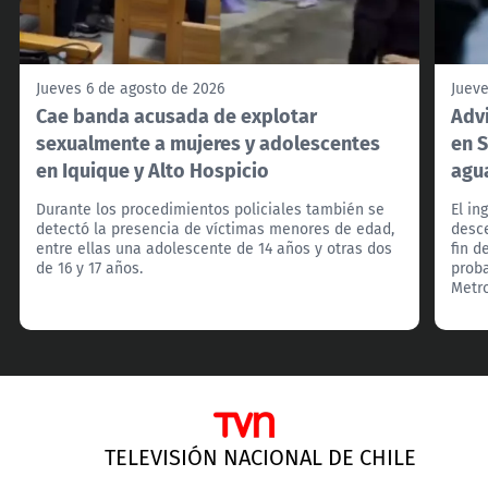
Jueves 6 de agosto de 2026
Jueve
Cae banda acusada de explotar
Adv
sexualmente a mujeres y adolescentes
en S
en Iquique y Alto Hospicio
agu
Durante los procedimientos policiales también se
El in
detectó la presencia de víctimas menores de edad,
desce
entre ellas una adolescente de 14 años y otras dos
fin d
de 16 y 17 años.
proba
Metro
TELEVISIÓN NACIONAL DE CHILE