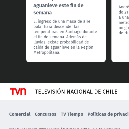
aguanieve este fin de
André
semana
de 21
a una
El ingreso de una masa de aire
metro
polar hará descender las
un gr
temperaturas en Santiago durante
de Hu
el fin de semana. Además de
lluvias, existe probabilidad de
caída de aguanieve en la Región
Metropolitana.
TELEVISIÓN NACIONAL DE CHILE
Comercial
Concursos
TV Tiempo
Políticas de privac