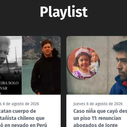
Playlist
s 6 de agosto de 2026
Jueves 6 de agosto de 2026
atan cuerpo de
Caso niña que cayó de
añista chileno que
un piso 11: renuncian
ó en nevado en Perú
abogados de Jorge