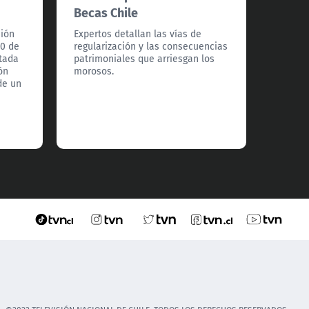
Becas Chile
a sus
sión
Expertos detallan las vías de
En las
20 de
regularización y las consecuencias
tras bl
tada
patrimoniales que arriesgan los
familia
ón
morosos.
armado
de un
cubier
rápida
conduc