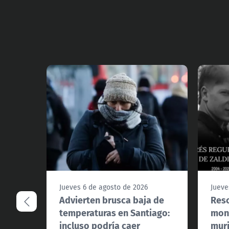
Jueves 6 de agosto de 2026
Jueve
Advierten brusca baja de
Resc
temperaturas en Santiago:
mont
incluso podría caer
muri