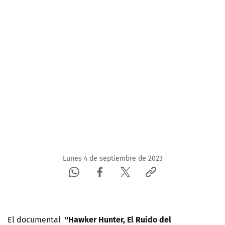
NTV
ACTUALIDAD Y TENDENCIAS
CORPORATIVO Y TRANSPARENCIA
CANAL DE DENUNCIAS
ÁREA DE PROYECTOS
Lunes 4 de septiembre de 2023
"Hawker Hunter, El Ruido del
El documental