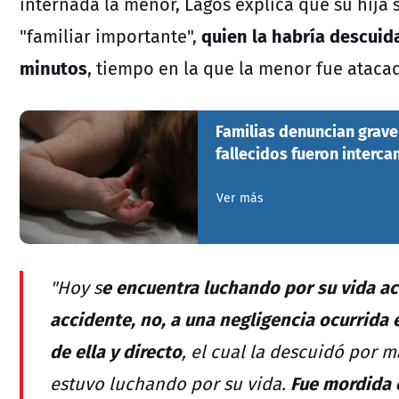
internada la menor, Lagos explica que su hija 
quien la habría descui
"familiar importante",
minutos
, tiempo en la que la menor fue ataca
Familias denuncian grave
fallecidos fueron interc
Ver más
e encuentra luchando por su vida acá
"Hoy s
accidente, no, a una negligencia ocurrida 
de ella y directo
, el cual la descuidó por 
Fue mordida 
estuvo luchando por su vida.