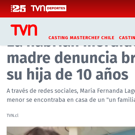
Click acá para ir directamente al contenido
Inicio
Noticias
Actualidad
La habrían mordid
CASTING MASTERCHEF CHILE
CASTI
madre denuncia br
su hija de 10 años
A través de redes sociales, María Fernanda Lag
menor se encontraba en casa de un "un familiar
TVN.cl