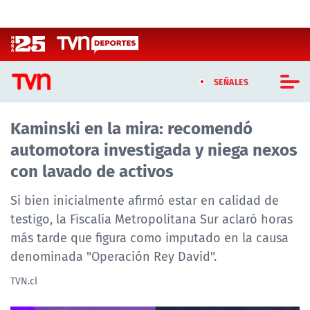
Click acá para ir directamente al contenido
SEÑALES
Kaminski en la mira: recomendó
CASTING MASTERCHEF CHILE
automotora investigada y niega nexos
CASTING TVN VERTICAL
con lavado de activos
TVN VERTICAL
Si bien inicialmente afirmó estar en calidad de
testigo, la Fiscalía Metropolitana Sur aclaró horas
TVN PLAY
más tarde que figura como imputado en la causa
denominada "Operación Rey David".
PROGRAMAS
TVN.cl
TELESERIES