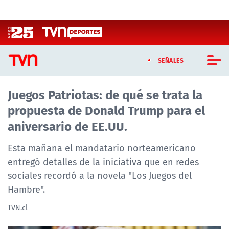
Click acá para ir directamente al contenido
SEÑALES
Juegos Patriotas: de qué se trata la
CASTING MASTERCHEF CHILE
propuesta de Donald Trump para el
CASTING TVN VERTICAL
aniversario de EE.UU.
TVN VERTICAL
Esta mañana el mandatario norteamericano
entregó detalles de la iniciativa que en redes
TVN PLAY
sociales recordó a la novela "Los Juegos del
Hambre".
PROGRAMAS
TVN.cl
TELESERIES