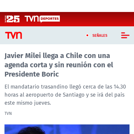
Click acá para ir directamente al contenido
SEÑALES
Javier Milei llega a Chile con una
CASTING MASTERCHEF CHILE
agenda corta y sin reunión con el
CASTING TVN VERTICAL
Presidente Boric
TVN VERTICAL
El mandatario trasandino llegó cerca de las 14.30
horas al aeropuerto de Santiago y se irá del país
TVN PLAY
este mismo jueves.
PROGRAMAS
TVN
TELESERIES