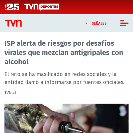
Click acá para ir directamente al contenido
SEÑALES
ISP alerta de riesgos por desafíos
CASTING MASTERCHEF CHILE
virales que mezclan antigripales con
CASTING TVN VERTICAL
alcohol
TVN VERTICAL
El reto se ha masificado en redes sociales y la
entidad llamó a informarse por fuentes oficiales.
TVN PLAY
TVN.cl
PROGRAMAS
TELESERIES
NTV