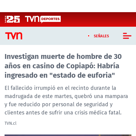
Click acá para ir directamente al contenido
SEÑALES
Investigan muerte de hombre de 30
CASTING MASTERCHEF CHILE
años en casino de Copiapó: Habría
CASTING TVN VERTICAL
ingresado en "estado de euforia"
TVN VERTICAL
El fallecido irrumpió en el recinto durante la
madrugada de este martes, quebró una mampara
TVN PLAY
y fue reducido por personal de seguridad y
clientes antes de sufrir una crisis médica fatal.
PROGRAMAS
TVN.cl
TELESERIES