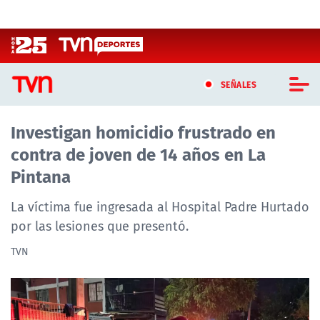
Click acá para ir directamente al contenido
SEÑALES
Investigan homicidio frustrado en
CASTING MASTERCHEF CHILE
contra de joven de 14 años en La
CASTING TVN VERTICAL
Pintana
TVN VERTICAL
La víctima fue ingresada al Hospital Padre Hurtado
por las lesiones que presentó.
TVN PLAY
TVN
PROGRAMAS
TELESERIES