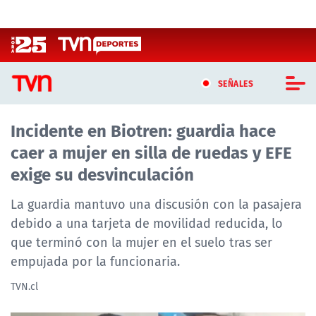
Click acá para ir directamente al contenido
SEÑALES
Incidente en Biotren: guardia hace
CASTING MASTERCHEF CHILE
caer a mujer en silla de ruedas y EFE
CASTING TVN VERTICAL
exige su desvinculación
TVN VERTICAL
La guardia mantuvo una discusión con la pasajera
debido a una tarjeta de movilidad reducida, lo
TVN PLAY
que terminó con la mujer en el suelo tras ser
empujada por la funcionaria.
PROGRAMAS
TVN.cl
TELESERIES