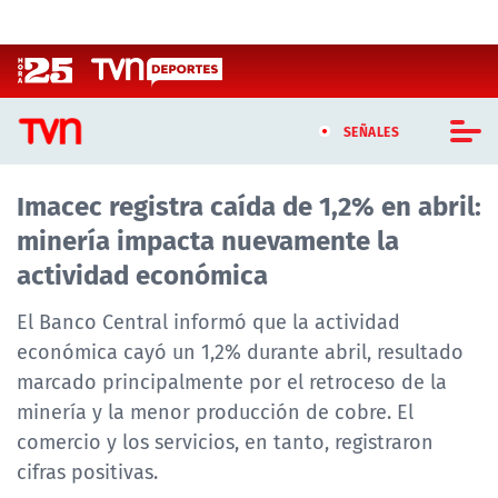
Click acá para ir directamente al contenido
SEÑALES
Imacec registra caída de 1,2% en abril:
CASTING MASTERCHEF CHILE
minería impacta nuevamente la
CASTING TVN VERTICAL
actividad económica
TVN VERTICAL
El Banco Central informó que la actividad
económica cayó un 1,2% durante abril, resultado
TVN PLAY
marcado principalmente por el retroceso de la
minería y la menor producción de cobre. El
PROGRAMAS
comercio y los servicios, en tanto, registraron
TELESERIES
cifras positivas.