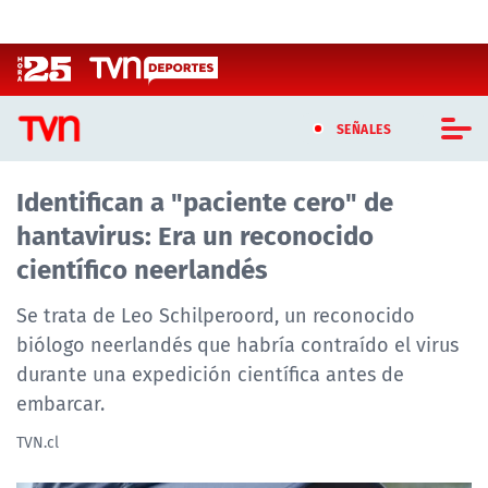
Click acá para ir directamente al contenido
SEÑALES
Identifican a "paciente cero" de
CASTING MASTERCHEF CHILE
hantavirus: Era un reconocido
CASTING TVN VERTICAL
científico neerlandés
TVN VERTICAL
Se trata de Leo Schilperoord, un reconocido
biólogo neerlandés que habría contraído el virus
TVN PLAY
durante una expedición científica antes de
embarcar.
PROGRAMAS
TVN.cl
TELESERIES