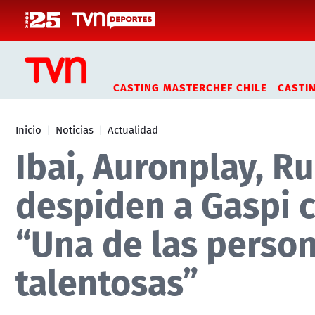
Click acá para ir directamente al contenido
CASTING MASTERCHEF CHILE
CASTI
Inicio
Noticias
Actualidad
Ibai, Auronplay, R
despiden a Gaspi 
“Una de las person
talentosas”