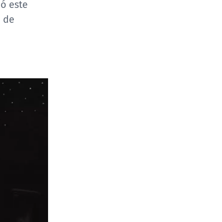
ó este
o de