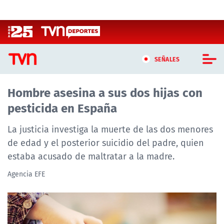
Click acá para ir directamente al contenido
SEÑALES
Hombre asesina a sus dos hijas con
CASTING MASTERCHEF CHILE
pesticida en España
CASTING TVN VERTICAL
La justicia investiga la muerte de las dos menores
TVN VERTICAL
de edad y el posterior suicidio del padre, quien
estaba acusado de maltratar a la madre.
TVN PLAY
Agencia EFE
PROGRAMAS
TELESERIES