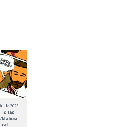
to de 2026
Tic Tac
VN ahora
ical