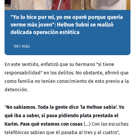
"Yo lo hice por mí, yo me operé porque quería
verme más joven": Helhue Sukni se realizó
delicada operación estética
Ver más
En este sentido, enfatizó que su hermano "sí tiene
responsabilidad" en los delitos. No obstante, afirmó que
como familia no tenían conocimiento de esto previo a la
detención.
No sabíamos. Toda la gente dice ‘la Helhue sabía’.
Yo
"
qué iba a saber, si pasa pidiendo plata prestada el
Karim. Para qué estamos con cosas
(…) Con las escuchas
telefónicas sabían que él pasaba al tres y al cuatro”,