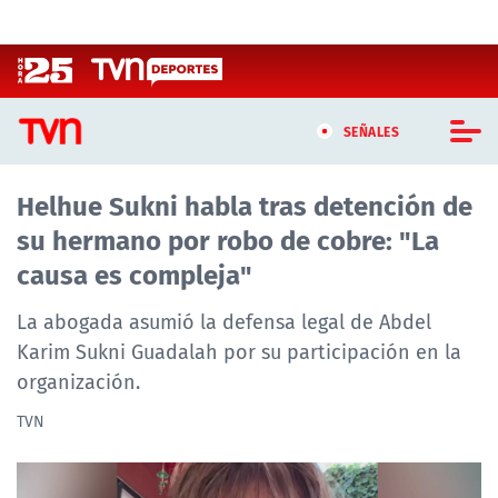
Click acá para ir directamente al contenido
SEÑALES
Helhue Sukni habla tras detención de
CASTING MASTERCHEF CHILE
su hermano por robo de cobre: "La
CASTING TVN VERTICAL
causa es compleja"
TVN VERTICAL
La abogada asumió la defensa legal de Abdel
Karim Sukni Guadalah por su participación en la
TVN PLAY
organización.
PROGRAMAS
TVN
TELESERIES