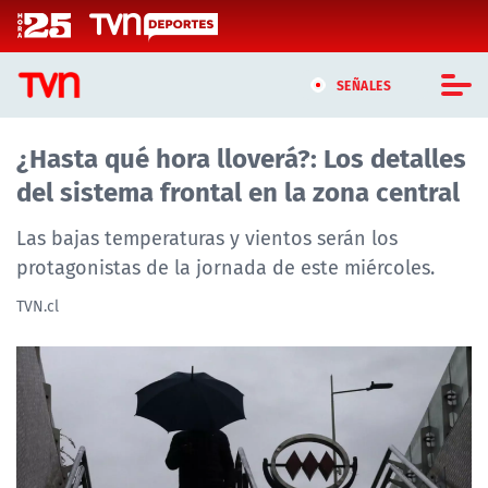
Click acá para ir directamente al contenido
SEÑALES
¿Hasta qué hora lloverá?: Los detalles
CASTING MASTERCHEF CHILE
del sistema frontal en la zona central
CASTING TVN VERTICAL
Las bajas temperaturas y vientos serán los
TVN VERTICAL
protagonistas de la jornada de este miércoles.
TVN.cl
TVN PLAY
PROGRAMAS
TELESERIES
NTV