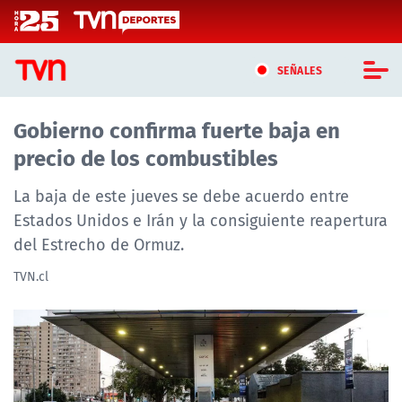
Click acá para ir directamente al contenido
SEÑALES
Gobierno confirma fuerte baja en
CASTING MASTERCHEF CHILE
precio de los combustibles
CASTING TVN VERTICAL
La baja de este jueves se debe acuerdo entre
TVN VERTICAL
Estados Unidos e Irán y la consiguiente reapertura
del Estrecho de Ormuz.
TVN PLAY
TVN.cl
PROGRAMAS
TELESERIES
NTV