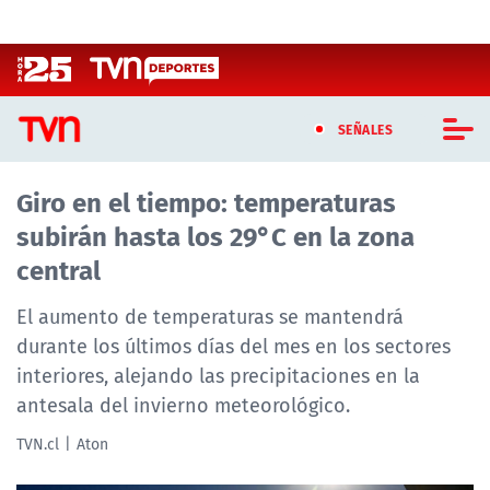
Click acá para ir directamente al contenido
SEÑALES
Giro en el tiempo: temperaturas
CASTING MASTERCHEF CHILE
subirán hasta los 29°C en la zona
CASTING TVN VERTICAL
central
TVN VERTICAL
El aumento de temperaturas se mantendrá
durante los últimos días del mes en los sectores
TVN PLAY
interiores, alejando las precipitaciones en la
antesala del invierno meteorológico.
PROGRAMAS
TVN.cl
Aton
TELESERIES