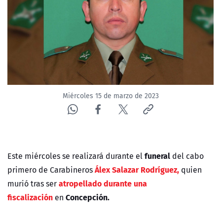
NTV
ACTUALIDAD Y TENDENCIAS
CORPORATIVO Y TRANSPARENCIA
CANAL DE DENUNCIAS
Miércoles 15 de marzo de 2023
ÁREA DE PROYECTOS
funeral
Este miércoles se realizará durante el
del cabo
Álex Salazar Rodríguez,
primero de Carabineros
quien
atropellado durante una
murió tras ser
fiscalización
Concepción.
en