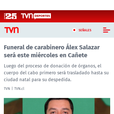
Click acá para ir directamente al contenido
SEÑALES
Funeral de carabinero Álex Salazar
CASTING MASTERCHEF CHILE
será este miércoles en Cañete
CASTING TVN VERTICAL
Luego del proceso de donación de órganos, el
TVN VERTICAL
cuerpo del cabo primero será trasladado hasta su
ciudad natal para su despedida.
TVN PLAY
TVN
TVN.cl
PROGRAMAS
TELESERIES