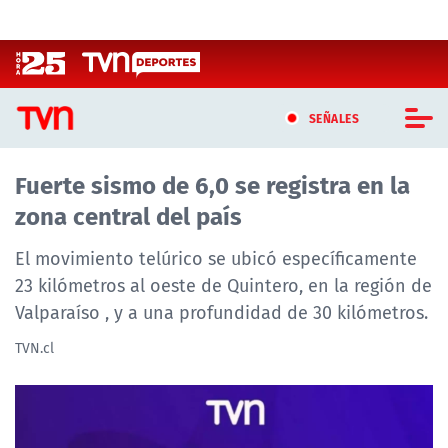
Click acá para ir directamente al contenido
SEÑALES
Fuerte sismo de 6,0 se registra en la
CASTING MASTERCHEF CHILE
zona central del país
CASTING TVN VERTICAL
El movimiento telúrico se ubicó específicamente
TVN VERTICAL
23 kilómetros al oeste de Quintero, en la región de
Valparaíso , y a una profundidad de 30 kilómetros.
TVN PLAY
TVN.cl
PROGRAMAS
TELESERIES